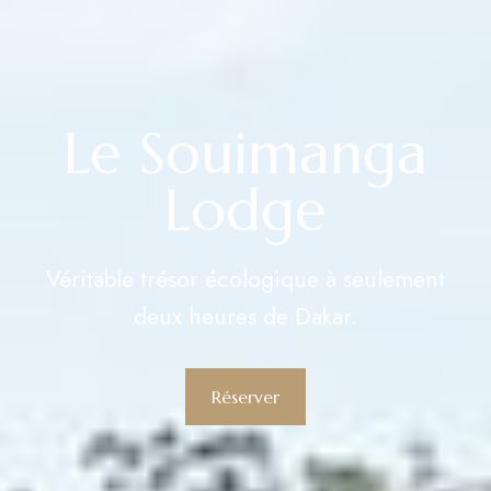
Le Souimanga
Lodge
Véritable trésor écologique à seulement
deux heures de Dakar.
Réserver