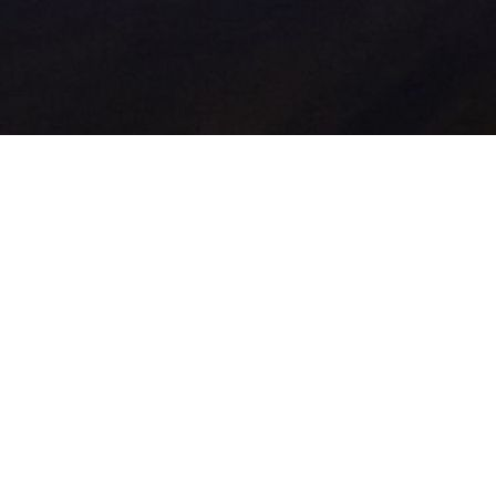
Le présent site
www.souimanga-lodge.com
est
édité par
Souimanga Lodge
, établissement
hôtelier niché au cœur de Fimela, au Sénégal.
En naviguant sur ce site, vous acceptez
pleinement les conditions d’utilisation décrites
ci-dessous.
Éditeur du site